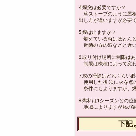
4.煙突は必要ですか？
薪ストーブのように屋根
出し方が違いますが必要
5.煙は出ますか？
燃えている時はほとんど
近隣の方の窓などと近い
6.取り付け場所に制限は
制限は機種によって変わ
7.灰の掃除はどれくらい
使用した後 次に火を点
条件にもよりますが、燃
8.燃料は1シーズンどの
地域によりますが私の家で今
下記