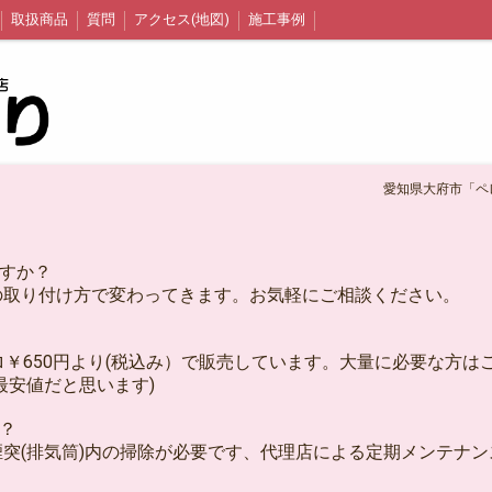
取扱商品
質問
アクセス(地図)
施工事例
愛知県大府市「ペ
北信州パイプ屋
ますか？
取り付け方で変わってきます。お気軽にご相談ください。
￥650円より(税込み）で販売しています。大量に必要な方は
最安値だと思います)
か？
突(排気筒)内の掃除が必要です、代理店による定期メンテナン